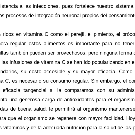
istencia a las infecciones, pues fortalece nuestro sistem
os procesos de integración neuronal propios del pensamient
cos en vitamina C como el perejil, el pimiento, el brócoli
era regular estos alimentos es importante para no tener 
illas también pueden ser provechosos, pero ninguna forma
las infusiones de vitamina C se han ido popularizando en e
undarios, su costo accesible y su mayor eficacia. Como
a C, es necesario su consumo regular. Sin embargo, el co
na eficacia tangencial si la comparamos con su adminis
ta una generosa carga de antioxidantes para el organismo
idas de buena salud, le permitirá al organismo manteners
ara que el organismo se regenere con mayor facilidad. H
s vitaminas y de la adecuada nutrición para la salud de las 