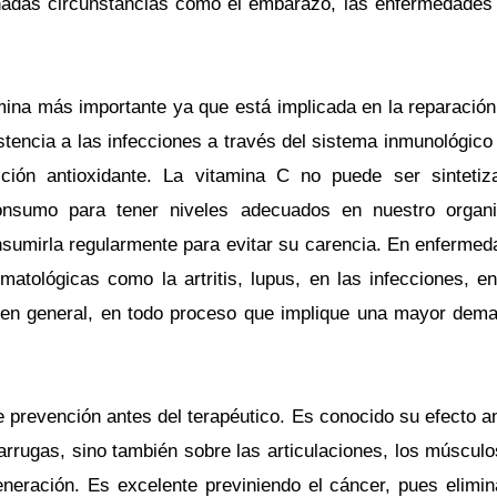
adas circunstancias como el embarazo, las enfermedades c
mina más importante ya que está implicada en la reparación
istencia a las infecciones a través del sistema inmunológico
ión antioxidante. La vitamina C no puede ser sinteti
nsumo para tener niveles adecuados en nuestro orga
sumirla regularmente para evitar su carencia. En enfermeda
atológicas como la artritis, lupus, en las infecciones, e
 en general, en todo proceso que implique una mayor dema
e prevención antes del terapéutico. Es conocido su efecto a
e arrugas, sino también sobre las articulaciones, los músculo
neración. Es excelente previniendo el cáncer, pues elimin