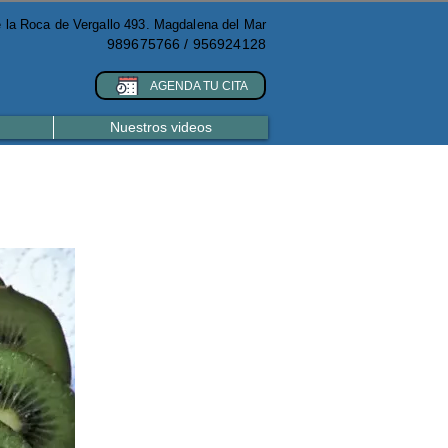
e la Roca de Vergallo 493. Magdalena del Mar
989675766 / 956924128
AGENDA TU CITA
Nuestros videos