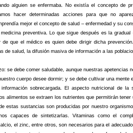
uando alguien se enfermaba. No existía el concepto de 
íamos hacer determinadas acciones para que no apare
prendía mejor el concepto de salud – enfermedad y su cons
a medicina preventiva. Lo que sigue después es la gradual 
y de que el médico es quien debe dirigir dicha prevenció
 de salud, la difusión masiva de información a las poblacio
zo: se debe comer saludable, aunque nuestras apetencias no
nuestro cuerpo desee dormir; y se debe cultivar una mente e
información sobrecargada. El aspecto nutricional de la 
 alimentos se extraen los nutrientes que permitirán tener 
s de estas sustancias son producidas por nuestro organismo
os capaces de sintetizarlas. Vitaminas como el compl
calcio, el zinc, entre otros, son necesarios para el adecua