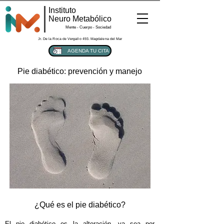
Instituto
Neuro Metabólico
Mente - Cuerpo - Sociedad
Jr. De la Roca de Vergallo 493. Magdalena del Mar
AGENDA TU CITA
Pie diabético: prevención y manejo
¿Qué es el pie diabético?
​El pie diabético es la alteración, ya sea por