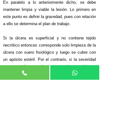
En paralelo a lo anteriormente dicho, se debe
mantener limpia y viable la lesión. Lo primero en
este punto es definir la gravedad, pues con relación
a ello se determina el plan de trabajo.
Si la úlcera es superficial y no contiene tejido
necrótico entonces corresponde solo limpieza de la
úlcera con suero fisiológico y luego se cubre con
un apósito estéril. Por el contrario, si la severidad
es mayor, las curaciones son más complejas e
incluyen el desbridamiento, que corresponde a
extracción del tejido necrótico, con gasa estéril o
bisturí según sea el grado, con el fin de obtener un
tejido limpio y granulado que permita la
cicatrización. La frecuencia de la curación
dependerá de las condiciones de la úlcera y de la
valoración por el médico endocrinólogo. En etapas
más avanzadas, cuando la viabilidad de los tejidos
es insostenible, se puede necesitar tratamiento
ortopédico y/o de cirugía vascular (amputación).