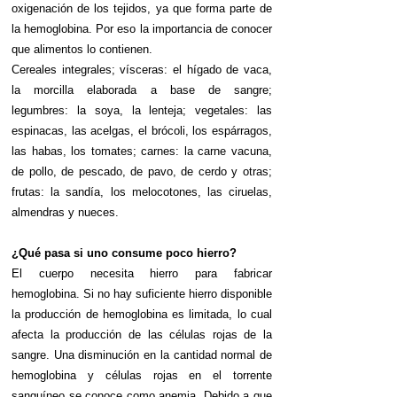
oxigenación de los tejidos, ya que forma parte de
la hemoglobina. Por eso la importancia de conocer
que alimentos lo contienen.
Cereales integrales; vísceras: el hígado de vaca,
la morcilla elaborada a base de sangre;
legumbres: la soya, la lenteja; vegetales: las
espinacas, las acelgas, el brócoli, los espárragos,
las habas, los tomates; carnes: la carne vacuna,
de pollo, de pescado, de pavo, de cerdo y otras;
frutas: la sandía, los melocotones, las ciruelas,
almendras y nueces.
¿Qué pasa si uno consume poco hierro?
El cuerpo necesita hierro para fabricar
hemoglobina. Si no hay suficiente hierro disponible
la producción de hemoglobina es limitada, lo cual
afecta la producción de las células rojas de la
sangre. Una disminución en la cantidad normal de
hemoglobina y células rojas en el torrente
sanguíneo se conoce como anemia. Debido a que