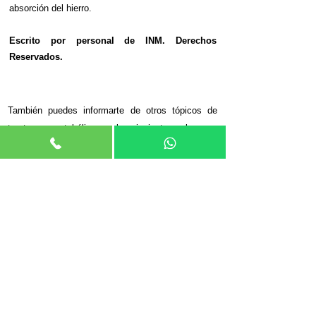
absorción del hierro.
Escrito por personal de INM. Derechos
Reservados.
.
También puedes informarte de otros tópicos de
trastornos metabólicos en los siguientes enlaces:
El síndrome metabólico
Ir
Obesidad y sobrepeso
Ir
Dislipidemias
Ir
¿Qué es el hígado graso?
Ir
¿Cuándo y cómo usar edulcorantes?
Ir
¿Por qué no subo de peso?
Ir
Endocrinología de Adultos y
Pediátrica - Citas
Presencial