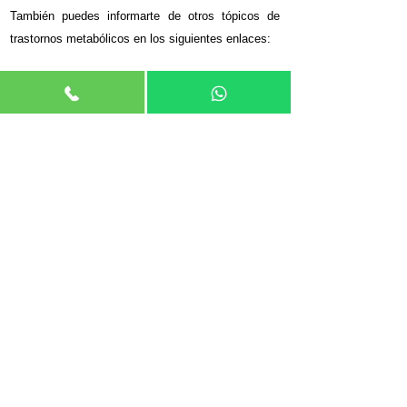
También puedes informarte de otros tópicos de
trastornos metabólicos en los siguientes enlaces:
El síndrome metabólico
Ir
Obesidad y sobrepeso
Ir
Dislipidemias
Ir
¿Qué es el hígado graso?
Ir
¿Cuándo y cómo usar edulcorantes?
Ir
¿Por qué no subo de peso?
Ir
Endocrinología de Adultos y
Pediátrica - Citas
Presencial
Jr. De la Roca de Vergallo 493.
Oficinas
1514-1506-1415
.
Magdalena del Mar.
Alt. Cuadra 7 Pershing.
La atención es previa cita. Para agendar una cita
puede llamar o escribir a nuestros números de
contacto.