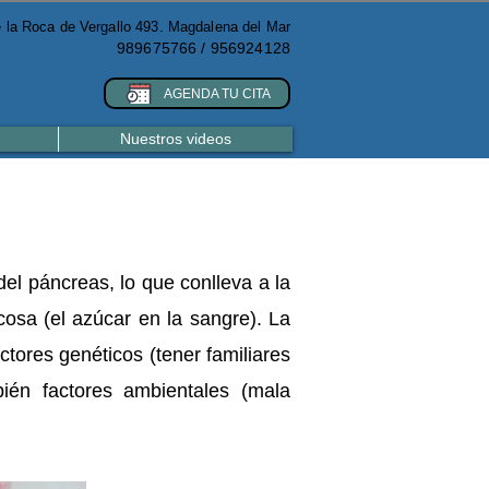
e la Roca de Vergallo 493. Magdalena del Mar
989675766 / 956924128
AGENDA TU CITA
Nuestros videos
 del páncreas, lo que conlleva a la
cosa (el azúcar en la sangre). La
ctores genéticos (tener familiares
ién factores ambientales (mala