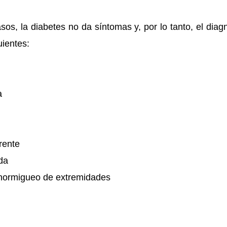
s, la diabetes no da síntomas y, por lo tanto, el diag
guientes:
a
rente
da
y hormigueo de extremidades